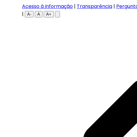
Acesso à informação
|
Transparência
|
Pergunt
|
A-
A
A+