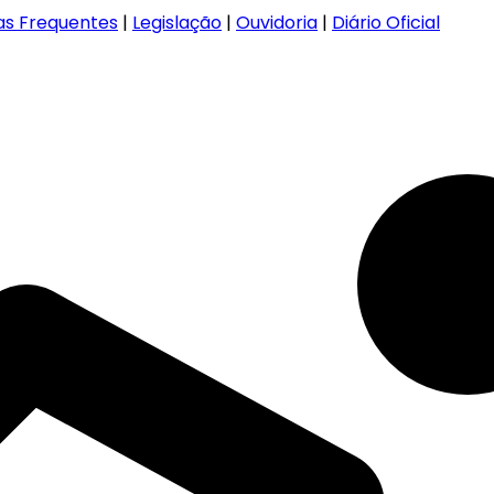
as Frequentes
|
Legislação
|
Ouvidoria
|
Diário Oficial