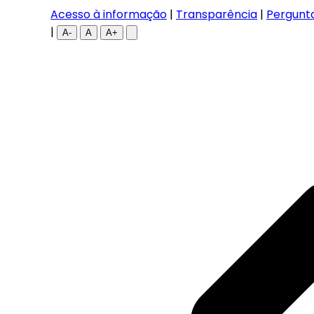
Acesso à informação
|
Transparência
|
Pergunt
|
A-
A
A+