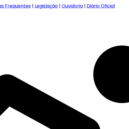
as Frequentes
|
Legislação
|
Ouvidoria
|
Diário Oficial