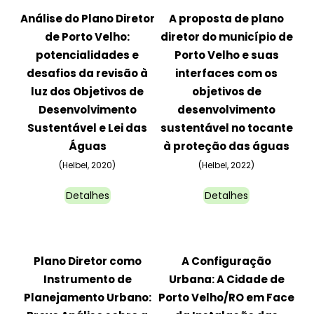
Análise do Plano Diretor
A proposta de plano
de Porto Velho:
diretor do município de
potencialidades e
Porto Velho e suas
desafios da revisão à
interfaces com os
luz dos Objetivos de
objetivos de
Desenvolvimento
desenvolvimento
Sustentável e Lei das
sustentável no tocante
Águas
à proteção das águas
(Helbel, 2020)
(Helbel, 2022)
Detalhes
Detalhes
Plano Diretor como
A Configuração
Instrumento de
Urbana: A Cidade de
Planejamento Urbano:
Porto Velho/RO em Face