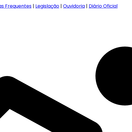
as Frequentes
|
Legislação
|
Ouvidoria
|
Diário Oficial