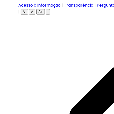
Acesso à informação
|
Transparência
|
Pergunt
|
A-
A
A+