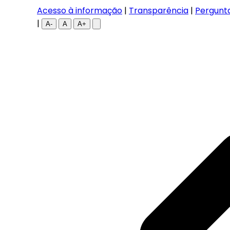
Acesso à informação
|
Transparência
|
Pergunt
|
A-
A
A+