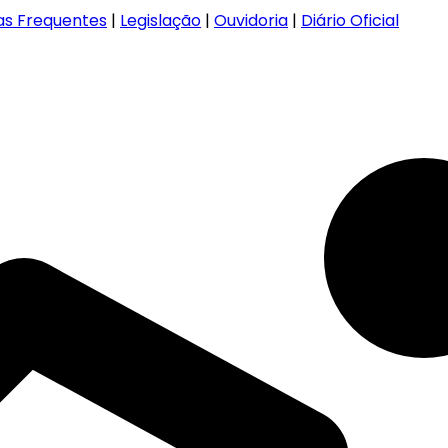
as Frequentes
|
Legislação
|
Ouvidoria
|
Diário Oficial