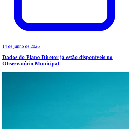
14 de junho de 2026
Dados do Plano Diretor já estão disponíveis no
Observatório Municipal